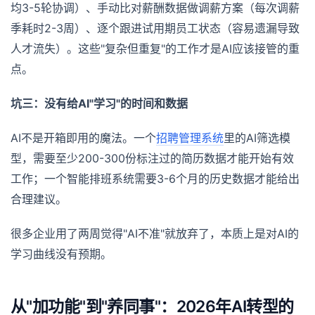
均3-5轮协调）、手动比对薪酬数据做调薪方案（每次调薪
季耗时2-3周）、逐个跟进试用期员工状态（容易遗漏导致
人才流失）。这些"复杂但重复"的工作才是AI应该接管的重
点。
坑三：没有给AI"学习"的时间和数据
AI不是开箱即用的魔法。一个
招聘管理系统
里的AI筛选模
型，需要至少200-300份标注过的简历数据才能开始有效
工作；一个智能排班系统需要3-6个月的历史数据才能给出
合理建议。
很多企业用了两周觉得"AI不准"就放弃了，本质上是对AI的
学习曲线没有预期。
从"加功能"到"养同事"：2026年AI转型的