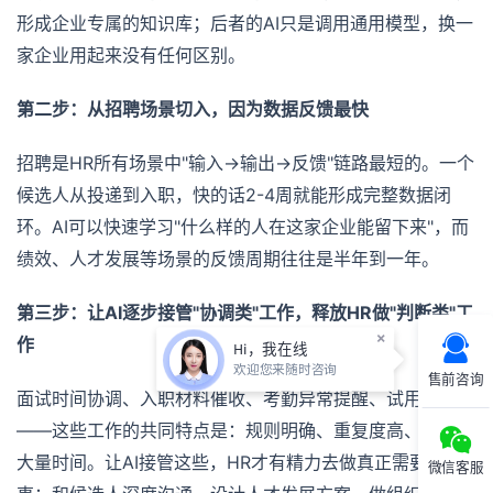
形成企业专属的知识库；后者的AI只是调用通用模型，换一
家企业用起来没有任何区别。
第二步：从招聘场景切入，因为数据反馈最快
招聘是HR所有场景中"输入→输出→反馈"链路最短的。一个
候选人从投递到入职，快的话2-4周就能形成完整数据闭
环。AI可以快速学习"什么样的人在这家企业能留下来"，而
绩效、人才发展等场景的反馈周期往往是半年到一年。
第三步：让AI逐步接管"协调类"工作，释放HR做"判断类"工
×
作
Hi，我在线
欢迎您来随时咨询
售前咨询
面试时间协调、入职材料催收、考勤异常提醒、试用期跟进
——这些工作的共同特点是：规则明确、重复度高、但占用
大量时间。让AI接管这些，HR才有精力去做真正需要人的
微信客服