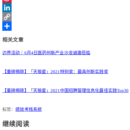
Sina
Weibo
LinkedIn
Copy
Link
分
相关文章
享
边界活动｜6月4日医药创新产业沙龙诚邀莅临
【重磅揭晓】「天狼星」2021特别奖：最具创新实践奖
【重磅揭晓】「天狼星」2021中国招聘管理信息化最佳实践Top30
标签：
绩效考核系统
继续阅读