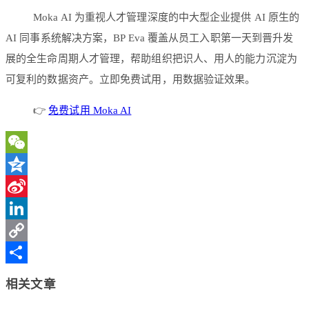
Moka AI 为重视人才管理深度的中大型企业提供 AI 原生的
AI 同事系统解决方案，BP Eva 覆盖从员工入职第一天到晋升发
展的全生命周期人才管理，帮助组织把识人、用人的能力沉淀为
可复利的数据资产。立即免费试用，用数据验证效果。
👉
免费试用 Moka AI
WeChat
Qzone
Sina
Weibo
LinkedIn
Copy
Link
分
相关文章
享