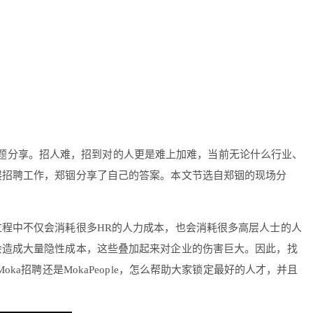
》主题分享。招人难，招到对的人更是难上加难，当前无论什么行业、
展招聘工作，郑铟分享了自己的答案。本文节选自郑铟的现场分
程中不仅会消耗很多HR的人力成本，也会消耗很多高层人士的人
会造成大量隐性成本，这些叠加起来对企业的伤害巨大。因此，找
招聘还是MokaPeople，怎么帮助大家锁定最好的人才，并且