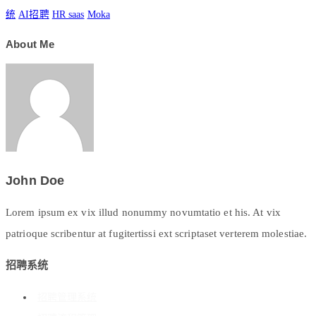
统
AI招聘
HR saas
Moka
About Me
John Doe
Lorem ipsum ex vix illud nonummy novumtatio et his. At vix
patrioque scribentur at fugitertissi ext scriptaset verterem molestiae.
招聘系统
招聘管理系统