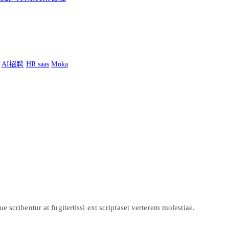
AI招聘
HR saas
Moka
scribentur at fugitertissi ext scriptaset verterem molestiae.