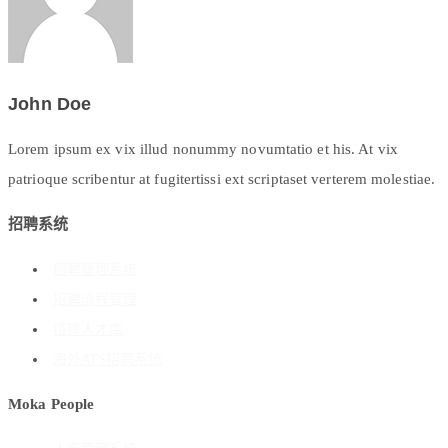
John Doe
Lorem ipsum ex vix illud nonummy novumtatio et his. At vix
patrioque scribentur at fugitertissi ext scriptaset verterem molestiae.
招聘系统
招聘管理系统
招聘流程管理
搭建人才库
海外ATS招聘系统
Moka People