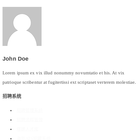
John Doe
Lorem ipsum ex vix illud nonummy novumtatio et his. At vix
patrioque scribentur at fugitertissi ext scriptaset verterem molestiae.
招聘系统
招聘管理系统
招聘流程管理
搭建人才库
海外ATS招聘系统