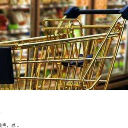
？
刚需，对…