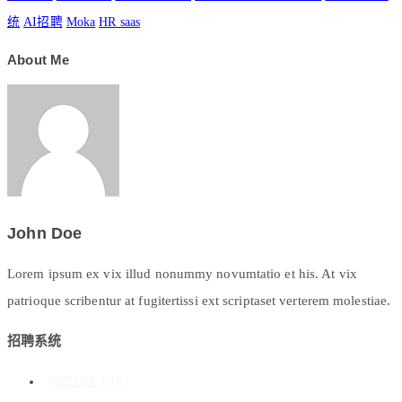
统
AI招聘
Moka
HR saas
About Me
John Doe
Lorem ipsum ex vix illud nonummy novumtatio et his. At vix
patrioque scribentur at fugitertissi ext scriptaset verterem molestiae.
招聘系统
招聘管理系统