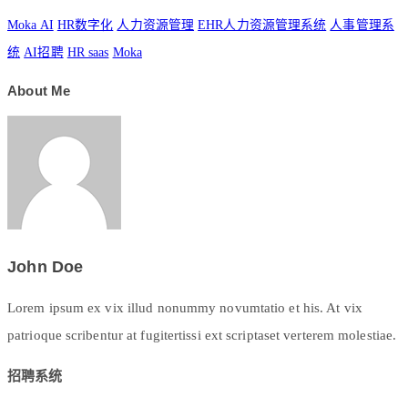
Moka AI
HR数字化
人力资源管理
EHR人力资源管理系统
人事管理系
统
AI招聘
HR saas
Moka
About Me
John Doe
Lorem ipsum ex vix illud nonummy novumtatio et his. At vix
patrioque scribentur at fugitertissi ext scriptaset verterem molestiae.
招聘系统