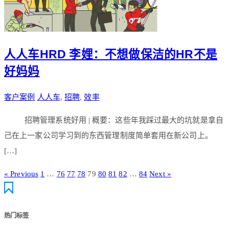
人人车HRD 李娌：不想做保洁的HR不是
好妈妈
客户案例
人人车
,
招聘
,
效率
招聘管理系统好用 | 概要：这些年我踩过最大的坑就是拿自
己在上一家公司学习到的东西管理制度简单套用在新公司上。
[…]
« Previous
1
…
76
77
78
79
80
81
82
…
84
Next »
热门标签