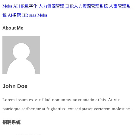
Moka AI
HR数字化
人力资源管理
EHR人力资源管理系统
人事管理系
统
AI招聘
HR saas
Moka
About Me
John Doe
Lorem ipsum ex vix illud nonummy novumtatio et his. At vix
patrioque scribentur at fugitertissi ext scriptaset verterem molestiae.
招聘系统