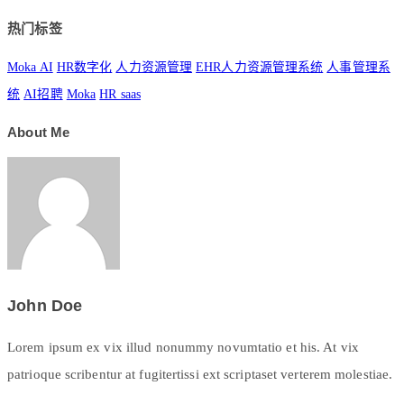
热门标签
Moka AI
HR数字化
人力资源管理
EHR人力资源管理系统
人事管理系
统
AI招聘
Moka
HR saas
About Me
John Doe
Lorem ipsum ex vix illud nonummy novumtatio et his. At vix
patrioque scribentur at fugitertissi ext scriptaset verterem molestiae.