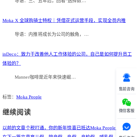
导语：三、五年后，回看“选择数…
Moka X 全球购骑士特权｜凭借花式运营手段，实现全员内推
导语：内推将成长为公司的触角，…
inDeco：致力于改善他人工作体验的公司，自己是如何提升员工
体验的？
Manner咖啡是近年来快速崛…
售前咨询
标签：
Moka People
微信客服
继续阅读
以前的文章
个税打通，你的新年惊喜已抵达Moka People！
在下一篇文章
育儿假、陪产假、产假、产检假、哺乳假，你都知