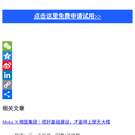
点击这里免费申请试用>>
WeChat
Qzone
Sina
Weibo
LinkedIn
Copy
Link
分
相关文章
享
Moka X 微医集团｜搭好基础建设，才盖得上摩天大楼