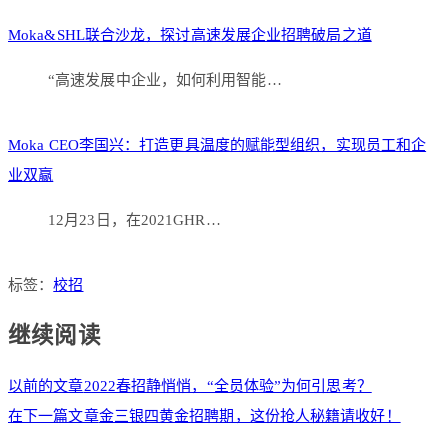
Moka&SHL联合沙龙，探讨高速发展企业招聘破局之道
“高速发展中企业，如何利用智能…
Moka CEO李国兴：打造更具温度的赋能型组织，实现员工和企
业双赢
12月23日，在2021GHR…
标签：
校招
继续阅读
以前的文章
2022春招静悄悄，“全员体验”为何引思考？
在下一篇文章
金三银四黄金招聘期，这份抢人秘籍请收好！