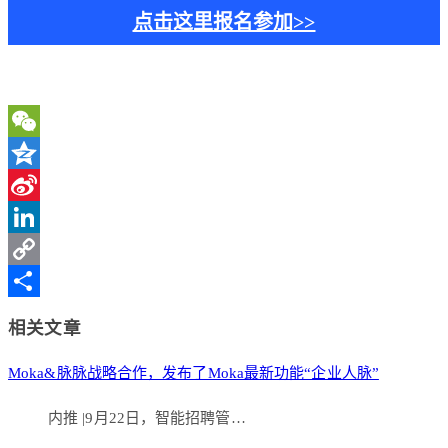
点击这里报名参加>>
WeChat
Qzone
Sina
Weibo
LinkedIn
Copy
Link
分
相关文章
享
Moka&脉脉战略合作，发布了Moka最新功能“企业人脉”
内推 |9月22日，智能招聘管…