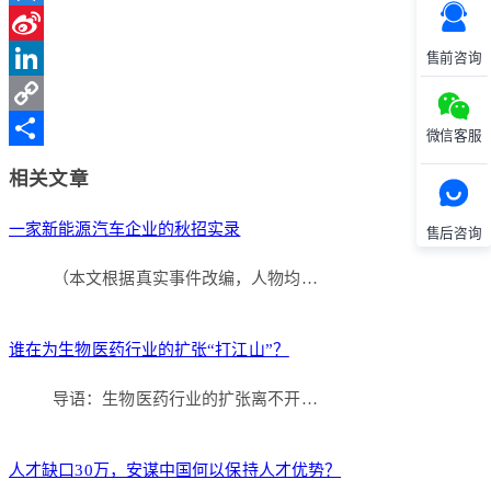
Qzone
Sina
售前咨询
Weibo
LinkedIn
Copy
微信客服
Link
分
相关文章
享
一家新能源汽车企业的秋招实录
售后咨询
（本文根据真实事件改编，人物均…
谁在为生物医药行业的扩张“打江山”？
导语：生物医药行业的扩张离不开…
人才缺口30万，安谋中国何以保持人才优势？