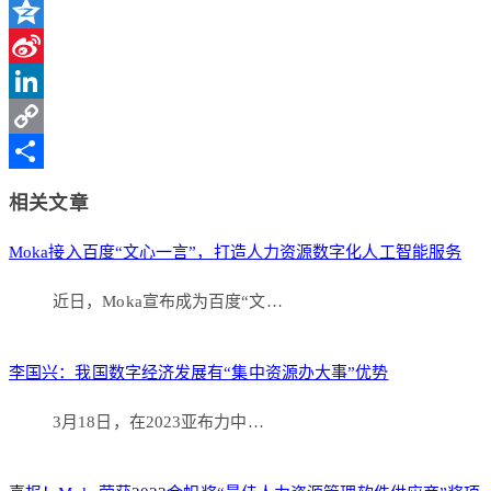
WeChat
Qzone
Sina
Weibo
LinkedIn
Copy
Link
分
相关文章
享
Moka接入百度“文心一言”，打造人力资源数字化人工智能服务
近日，Moka宣布成为百度“文…
李国兴：我国数字经济发展有“集中资源办大事”优势
3月18日，在2023亚布力中…