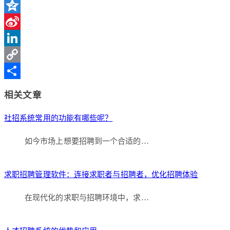
WeChat
Qzone
Sina
Weibo
LinkedIn
Copy
Link
分
相关文章
享
社招系统常用的功能有哪些呢？
如今市场上想要招聘到一个合适的…
求职招聘管理软件：连接求职者与招聘者，优化招聘体验
在现代化的求职与招聘环境中，求…