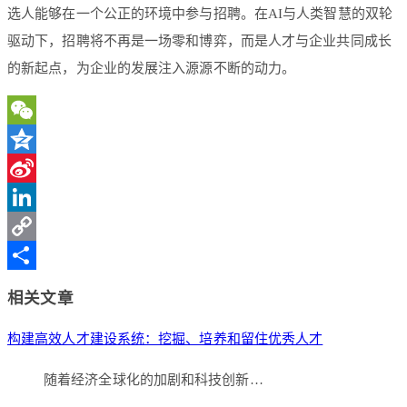
选人能够在一个公正的环境中参与招聘。在AI与人类智慧的双轮
驱动下，招聘将不再是一场零和博弈，而是人才与企业共同成长
的新起点，为企业的发展注入源源不断的动力。
WeChat
Qzone
Sina
Weibo
LinkedIn
Copy
Link
分
相关文章
享
构建高效人才建设系统：挖掘、培养和留住优秀人才
随着经济全球化的加剧和科技创新…