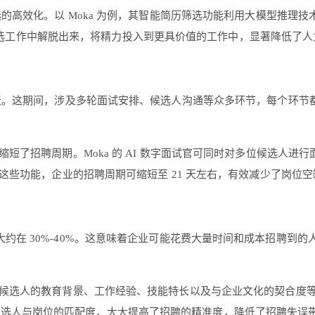
的高效化。以 Moka 为例，其智能简历筛选功能利用大模型推理技术，
历筛选工作中解脱出来，将精力投入到更具价值的工作中，显著降低了
 天。这期间，涉及多轮面试安排、候选人沟通等众多环节，每个环
短了招聘周期。Moka 的 AI 数字面试官可同时对多位候选人进
些功能，企业的招聘周期可缩短至 21 天左右，有效减少了岗位
约在 30%-40%。这意味着企业可能花费大量时间和成本招聘到
量候选人的教育背景、工作经验、技能特长以及与企业文化的契合度
入分析候选人与岗位的匹配度，大大提高了招聘的精准度，降低了招聘失