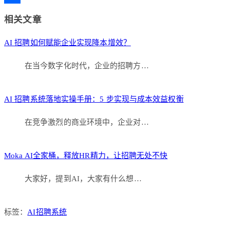
Link
分
相关文章
享
AI 招聘如何赋能企业实现降本增效？
在当今数字化时代，企业的招聘方…
AI 招聘系统落地实操手册：5 步实现与成本效益权衡
在竞争激烈的商业环境中，企业对…
Moka AI全家桶，释放HR精力，让招聘无处不快
大家好，提到AI，大家有什么想…
标签：
AI招聘系统