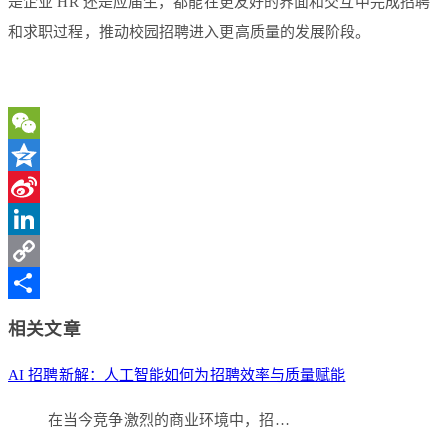
是企业 HR 还是应届生，都能在更友好的界面和交互中完成招聘
和求职过程，推动校园招聘进入更高质量的发展阶段。
WeChat
Qzone
Sina
Weibo
LinkedIn
Copy
Link
分
相关文章
享
AI 招聘新解：人工智能如何为招聘效率与质量赋能
在当今竞争激烈的商业环境中，招…