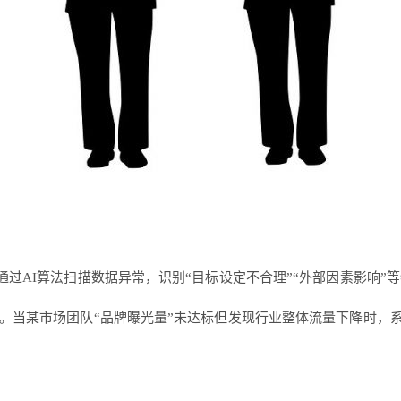
通过AI算法扫描数据异常，识别“目标设定不合理”“外部因素影响”
因。当某市场团队“品牌曝光量”未达标但发现行业整体流量下降时