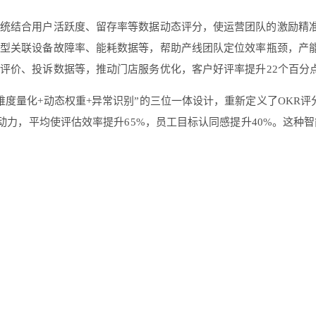
，系统结合用户活跃度、留存率等数据动态评分，使运营团队的激励精准
，模型关联设备故障率、能耗数据等，帮助产线团队定位效率瓶颈，产能
客户评价、投诉数据等，推动门店服务优化，客户好评率提升22个百分
多维度量化+动态权重+异常识别”的三位一体设计，重新定义了OKR评
的驱动力，平均使评估效率提升65%，员工目标认同感提升40%。这