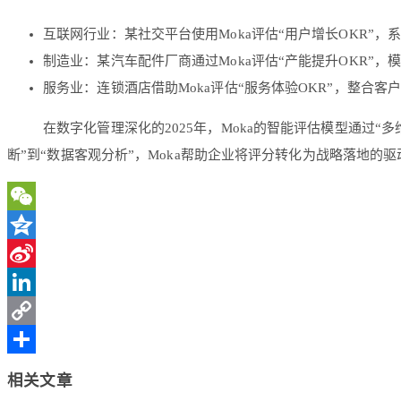
互联网行业
：某社交平台使用Moka评估“用户增长OKR”
制造业
：某汽车配件厂商通过Moka评估“产能提升OKR”
服务业
：连锁酒店借助Moka评估“服务体验OKR”，整合
在数字化管理深化的2025年，Moka的智能评估模型通过“
断”到“数据客观分析”，Moka帮助企业将评分转化为战略落地
WeChat
Qzone
Sina
Weibo
LinkedIn
Copy
Link
分
相关文章
享