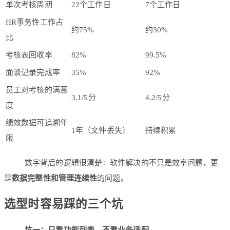
单次考核周期
22个工作日
7个工作日
HR事务性工作占
约75%
约30%
比
考核表回收率
82%
99.5%
面谈记录完成率
35%
92%
员工对考核的满意
3.1/5分
4.2/5分
度
绩效数据可追溯年
1年（文件丢失）
持续积累
限
数字背后的逻辑很清楚：软件解决的不只是效率问题，更
是
数据完整性和管理连续性
的问题。
选型时容易踩的三个坑
坑一：只看功能列表，不看业务适配