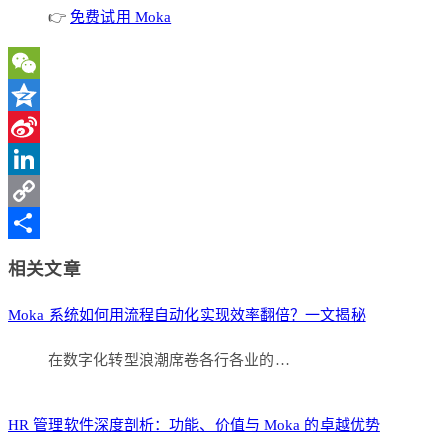
👉
免费试用 Moka
WeChat
Qzone
Sina
Weibo
LinkedIn
Copy
Link
分
相关文章
享
Moka 系统如何用流程自动化实现效率翻倍？一文揭秘
在数字化转型浪潮席卷各行各业的…
HR 管理软件深度剖析：功能、价值与 Moka 的卓越优势