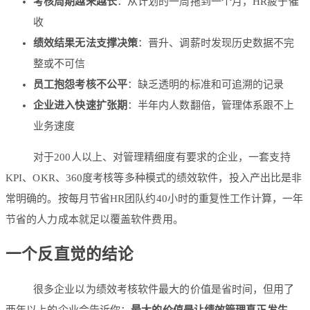
考核周期越来越长
：从计划的一周拖到一个月，HR疲于催
收
绩效结果无法支撑决策
：晋升、调薪时发现历史数据不完
整或不可信
员工抱怨考核不公平
：缺乏透明的标准和可追溯的记录
企业进入快速扩张期
：半年内人数翻倍，管理体系跟不上
业务速度
对于200人以上、对管理精细度有要求的企业，一套支持
KPI、OKR、360度考核等多种模式的绩效软件，投入产出比是非
常明确的。按每月节省HR团队约40小时的重复性工作计算，一年
节省的人力成本就足以覆盖软件费用。
一个反直觉的结论
很多企业以为绩效考核软件最大的价值是省时间，但用了
两年以上的企业会告诉你：
最大的价值是让绩效管理真正发生