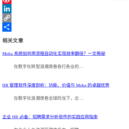
Sina
Weibo
LinkedIn
Copy
Link
分
相关文章
享
Moka 系统如何用流程自动化实现效率翻倍？一文揭秘
在数字化转型浪潮席卷各行各业的…
HR 管理软件深度剖析：功能、价值与 Moka 的卓越优势
在数字化浪潮席卷全球的当下，企…
企业 HR 必备：招聘需求分析软件的实践应用指南