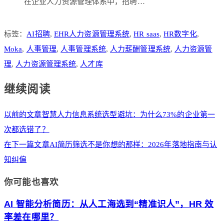
在企业人力资源管理体系中，招聘…
标签：
AI招聘
,
EHR人力资源管理系统
,
HR saas
,
HR数字化
,
Moka
,
人事管理
,
人事管理系统
,
人力薪酬管理系统
,
人力资源管
理
,
人力资源管理系统
,
人才库
继续阅读
以前的文章
智慧人力信息系统选型避坑：为什么73%的企业第一
次都选错了？
在下一篇文章
AI简历筛选不是你想的那样：2026年落地指南与认
知纠偏
你可能也喜欢
AI 智能分析简历：从人工海选到“精准识人”，HR 效
率差在哪里？