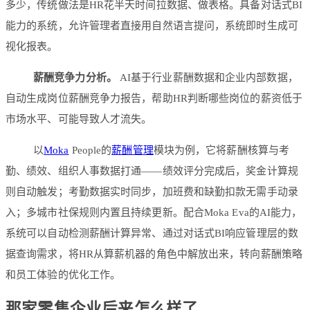
多少，传统做法是HR花半天时间拉数据、做表格。具备对话式BI
能力的系统，允许管理者直接用自然语言提问，系统即时生成可
视化报表。
薪酬竞争力分析。
AI基于行业薪酬数据和企业内部数据，
自动生成岗位薪酬竞争力报告，帮助HR判断哪些岗位的薪资低于
市场水平、可能导致人才流失。
以
Moka
People的
薪酬管理
模块为例，它将薪酬核算与考
勤、绩效、组织人事数据打通——绩效评分完成后，奖金计算规
则自动触发；考勤数据实时同步，加班费和缺勤扣款无需手动录
入；多城市社保规则内置且持续更新。配合Moka Eva的AI能力，
系统可以自动检测薪酬计算异常、通过对话式BI响应管理层的数
据查询需求，将HR从算薪机器的角色中解放出来，转向薪酬策略
和员工体验的优化工作。
那家零售企业后来怎么样了