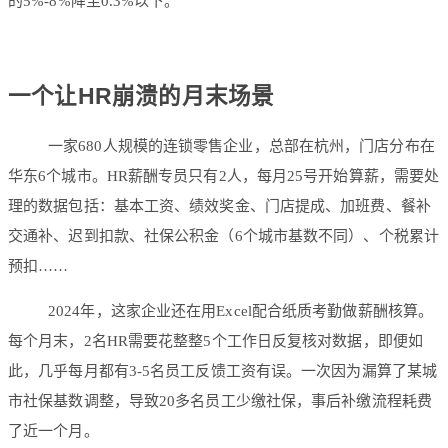
的5%-8%降至0.3%以下。
一个让HR崩溃的月末场景
一家680人规模的连锁零售企业，总部在杭州，门店分布在
华东6个城市。HR薪酬专员只有2人，每月25号开始算薪，需要处
理的数据包括：基本工资、绩效奖金、门店提成、加班费、餐补
交通补、迟到扣款、社保公积金（6个城市基数不同）、个税累计
预扣……
2024年，这家企业还在用Excel配合纸质考勤做薪酬核算。
每个月末，2名HR需要花整整5个工作日反复核对数据，即便如
此，几乎每月都有3-5名员工反馈工资有误。一次因为漏算了某城
市社保基数调整，导致20多名员工少缴社保，事后补缴流程耗费
了近一个月。