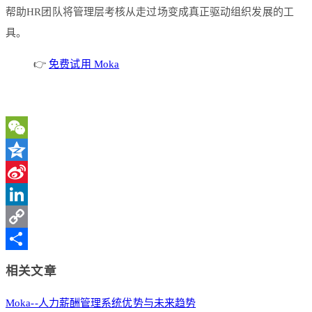
帮助HR团队将管理层考核从走过场变成真正驱动组织发展的工
具。
👉
免费试用 Moka
WeChat
Qzone
Sina
Weibo
LinkedIn
Copy
Link
分
相关文章
享
Moka--人力薪酬管理系统优势与未来趋势