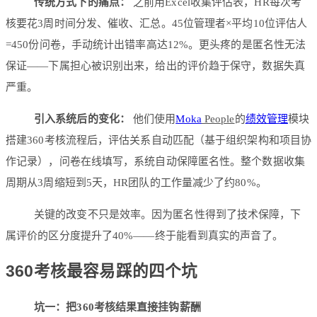
传统方式下的痛点：
之前用Excel收集评估表，HR每次考
核要花3周时间分发、催收、汇总。45位管理者×平均10位评估人
=450份问卷，手动统计出错率高达12%。更头疼的是匿名性无法
保证——下属担心被识别出来，给出的评价趋于保守，数据失真
严重。
引入系统后的变化：
他们使用
Moka
People
的
绩效管理
模块
搭建360考核流程后，评估关系自动匹配（基于组织架构和项目协
作记录），问卷在线填写，系统自动保障匿名性。整个数据收集
周期从3周缩短到5天，HR团队的工作量减少了约80%。
关键的改变不只是效率。因为匿名性得到了技术保障，下
属评价的区分度提升了40%——终于能看到真实的声音了。
360考核最容易踩的四个坑
坑一：把360考核结果直接挂钩薪酬