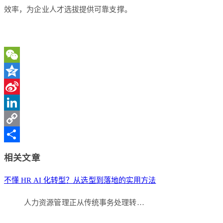
效率，为企业人才选拔提供可靠支撑。
WeChat
Qzone
Sina
Weibo
LinkedIn
Copy
Link
分
相关文章
享
不懂 HR AI 化转型？从选型到落地的实用方法
人力资源管理正从传统事务处理转…