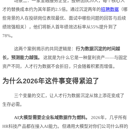
场景二：一家金融服务企业，投研团队20人，每个核心人
才的替换成本约为其年薪的2.5倍。通过沉淀两年的
招聘数据
（哪
些背景的人在投研岗位表现最优、面试中哪些问题的回答与后续
绩效强相关），他们将新人首年绩效达标率从55%提升到了
78%。
这两个案例揭示的共同逻辑是：
行为数据沉淀的时间越
长，预测能力越强。
这就是为什么它是一种复利资产——与固定
资产不同，人才行为数据不会折旧，只会随着积累而增值。
为什么2026年这件事变得紧迫了
三个变量的交汇，让人才行为数据沉淀从锦上添花变成了
生存必需。
AI大模型需要企业私域数据作为燃料。
2026年，几乎所有
HR科技产品都在接入AI能力。但通用大模型对你们公司什么样的