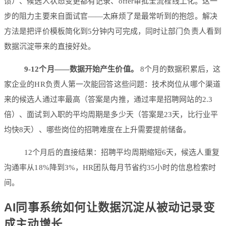
馈）、候选人状态变更都有记录、offer审批全流程线上化。这一
步的阻力主要来自面试官——太麻烦了是最常听到的抱怨。解决
方法是把评价模板简化到5分钟内可完成，同时让部门负责人看到
数据沉淀带来的直接好处。
9-12个月——数据开始产生价值。
8个月的数据积累后，这
家企业的HR负责人第一次能回答这些问题：技术岗位从哪个渠道
来的候选人通过率最高（答案是内推，通过率是招聘网站的2.3
倍）、面试到入职的平均周期是多少天（答案是23天，比行业平
均快8天）、哪些岗位的招聘难度在上升需要提前储备。
12个月后的直接结果：招聘平均周期缩短6天，候选人重复
沟通率从18%降到3%，HR团队每月节省约35小时的信息检索时
间。
AI同事系统如何让数据沉淀从被动记录变
成主动增长