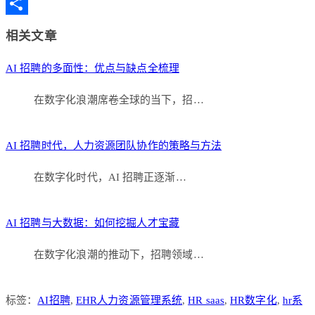
Copy
Link
分
相关文章
享
AI 招聘的多面性：优点与缺点全梳理
在数字化浪潮席卷全球的当下，招…
AI 招聘时代，人力资源团队协作的策略与方法
在数字化时代，AI 招聘正逐渐…
AI 招聘与大数据：如何挖掘人才宝藏
在数字化浪潮的推动下，招聘领域…
标签：
AI招聘
,
EHR人力资源管理系统
,
HR saas
,
HR数字化
,
hr系