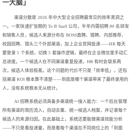
一大脑」
渠道分散是 2026 年中大型企业招聘最常见的效率黑洞之
一。一家快速扩张期的 To B SaaS 公司，半年内需招聘 80 名研发
和销售人员，候选人来源分布在 BOSS直聘、猎聘、内部推荐、
校园招聘、猎头三个外部渠道，加上企业官网投递——HR 每天
要登录 5 个系统，切换 5 套操作逻辑，最终在企业微信里手动汇
总进度。一个候选人在不同渠道重复投递，HR 有时会联系两
次，候选人体验极差。这个问题的代价不只是「效率低」，还包
括渠道 ROI 根本算不清楚——到底是哪个渠道带来了最终录用的
人，没有系统根本无从统计。
AI 招聘系统必须具备多渠道统一接入能力：一个后台管理
所有渠道的简历流入，自动去重、统一候选人档案，并记录每个
候选人的来源归因。在此基础上，系统还要能做渠道效能分析
——不只是看投递量，而是看每个渠道在不同岗位上的「到面