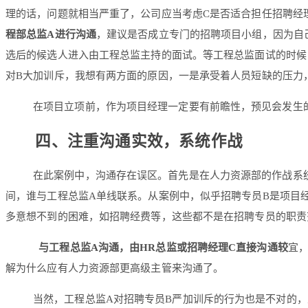
理的话，问题就相当严重了，公司应当考虑C是否适合担任招聘经
程部总监A进行沟通
，建议是否成立专门的招聘项目小组，因为自
选后的候选人进入由工程总监主持的面试。等工程总监面试的时候
对B大加训斥，我想有两方面的原因，一是承受着人员短缺的压力
在项目立项前，作为项目经理一定要有前瞻性，预见会发生
四、注重沟通实效，系统作战
在此案例中，沟通存在误区。首先是在人力资源部的作战系
间，谁与工程总监A单线联系。从案例中，似乎招聘专员B是项目
多意想不到的困难，如招聘经费等，这些都不是在招聘专员的职责
与工程总监A沟通，由HR总监或招聘经理C直接沟通较
宜
解为什么应有人力资源部更高级主管来沟通了。
当然，工程总监A对招聘专员B严加训斥的行为也是不对的