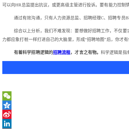
可以向HR总监提出抗议，或更高级主管进行投诉。要有能力控制
通过有效沟通，只有人力资源总监、招聘经理C、招聘专员
综合以上分析，我们不难发现：要想做好招聘工作，不仅要
力都应象打桩一样打进自己的大脑里，形成“招聘地图”后，你才
有着科学招聘逻辑的
招聘流程
，才言之有物。
科学逻辑是指
WeChat
Qzone
Sina