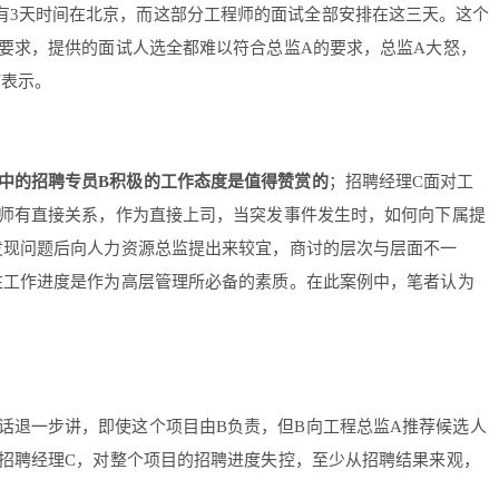
有3天时间在北京，而这部分工程师的面试全部安排在这三天。这个
要求，提供的面试人选全都难以符合总监A的要求，总监A大怒，
何表示。
中的招聘专员B积极的工作态度是值得赞赏的
；招聘经理C面对工
师有直接关系，作为直接上司，当突发事件发生时，如何向下属提
发现问题后向人力资源总监提出来较宜，商讨的层次与层面不一
注工作进度是作为高层管理所必备的素质。在此案例中，笔者认为
话退一步讲，即使这个项目由B负责，但B向工程总监A推荐候选人
招聘经理C，对整个项目的招聘进度失控，至少从招聘结果来观，