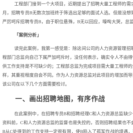
工程部门接到一个大项目，近期提出了招聘大量工程师的需
月，招聘专员B无数次加班终于筛选出足够的面试人选。但是没想
严厉呵斥招聘专员B，由于职位悬殊，B无以回应，嚎啕大哭，总监
「案例分析」
读完此案例，我第一感觉是：除这间公司的人力资源管理招
程部门总监向自己下属严加呵斥时，没任何表示，确实令人不由得
供工作支持是不可缺少的；工程部总监为完成项目需大量工程师的
样，其重视程度自会不同。作为人力资源总监对此项目的增加而导
该公司在以下几个方面需要检讨。
一、画出招聘地图，有序作战
在此案例中，在招聘专员B和招聘经理C和人力资源总监缺少
资料前，C和人力资源总监的监督也是失控的，否则招聘结果也不
B从C处得到的工作支持一定很有限，使B陷入了孤军作战的境遇