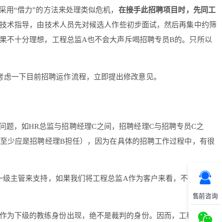
采用“借力”的方法来处理类似危机，
在接手此招聘项目时，先同工
技术指导，由技术人员先对候选人作些初步面试，然后再集中约筛
果不十分理想，工程总监A也不会大声斥喝招聘专员B的。只所以
考虑一下目前招聘运作流程，立即提出修改意见。
题，如HR总监与招聘经理C之间，招聘经理C与招聘专员C之
（至少应是招聘经理B担任），因为在具体的招聘工作过程中，有很
一级主管来支持，如果我们将工程总监A作为客户来看，不很容易理
售前咨询
以作为下级的教练身份出现，绝不是裁判的身份。因而，工程总监A