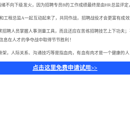
情绪不向下级发火，因为招聘专员B的工作成绩最终是由HR总监评定
B和工程总监A一起互动起来了，共同作战，招聘战役才会更富有成效
求招聘人员掌握人事测量工具，而且还应在苦练招聘技艺上下功夫；
有信息在人才的争夺战中取得节节胜利！
骨架，人际关系、沟通技巧等是指血肉，有血有肉才是一个健康的人
点击这里免费申请试用>>