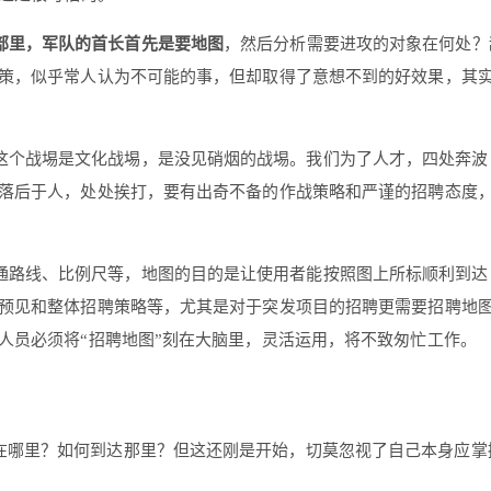
部里，军队的首长首先是要地图
，然后分析需要进攻的对象在何处？
策，似乎常人认为不可能的事，但却取得了意想不到的好效果，其
这个战埸是文化战埸，是没见硝烟的战埸。我们为了人才，四处奔波
落后于人，处处挨打，要有出奇不备的作战策略和严谨的招聘态度
通路线、比例尺等，地图的目的是让使用者能按照图上所标顺利到达
预见和整体招聘策略等，尤其是对于突发项目的招聘更需要招聘地
人员必须将“招聘地图”刻在大脑里，灵活运用，将不致匆忙工作。
人在哪里？如何到达那里？但这还刚是开始，切莫忽视了自己本身应掌