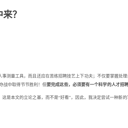
中来？
人事测量工具，而且还应在苦练招聘技艺上下功夫；不仅要掌握处理
争夺战中取得节节胜利！但
要完成这些，必须要有一个科学的人才招
？这是本文的立论之基，而不是“好看”，因此，我决定尝试一种新