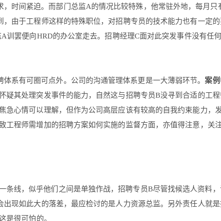
求，时间紧迫。而部门总监A的情况比较特殊，他常驻外地，每月只
到，由于工程师这样的特殊职位，对招聘专员的技术能力也有一定的
A训罢便向HRD的办公室走去。招聘经理C面对此突发事件没有任
聘体系有可圈可点外。公司的沟通管理体系更是一大薄弱环节。
案例
怀疑其处理突发事件的能力，自然这与招聘专员B没寻到合适的工程
焦急心情可以理解，但作为公司高层应该有较高的自我约束能力，
致工程师需增加的招聘方案如何实施的监督方面，亦值得注意，关
一条线，似乎他们之间是单独作战，招聘专员B尽管找候选人资料，
会出现如此大的落差，最应检讨的是人力资源总监。另外责任人就是
，这是很可怕的。