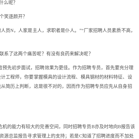
什么呢？
个笑逐颜开？
聘人员N，人家是主人，求职者是仆人。”“厂家招聘人员素质不高，
联系了这两个痛苦呢？有没有良药来解决呢？
给预先初步面试，招聘效果为更佳。作为招聘专员，首先要充分理
设计工程师，你要掌握模具的设计流程、模具钢材的材料特征、设
能从简历上判断，这是很不对的，因而作为招聘专员应先从自身招
危机的能力有较大的完善空间，同时招聘专员B亦及时地向B报告该
资源总监报告寻求管理上的支持；若是C知道了招聘进度而不加处