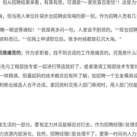
。但从招聘结果来看，有喜有悲，可谓是“一家欢喜百家忧”！这是为
海，但当用人单位拎袋步出招聘会现埸的那一刻，作为招聘人员有几
瞧一眼说等通知！”“若是再多问一句，人家会不耐烦的。”“现在招
资料而已。”“在网上申请职位后，很多时候都是石沉大海。”
司是痛苦的
；作为求职者，找不到合适的工作是痛苦的。究竟是什么
料先与工程部技专家一起进行筛选就好了，或者邀请工程部技术专家
一样精通，但最起码的技术概念应有所了解，如招聘一个五金模具
判断出候选人合不合适，拿回资料交用人部门审阅时，用人部门仅
是生活的一部分。要有定力并且能够应对打击。作为招聘经理C处理
力资源内部消化，自然，招聘经理C若处理不了，要第一时间向人力