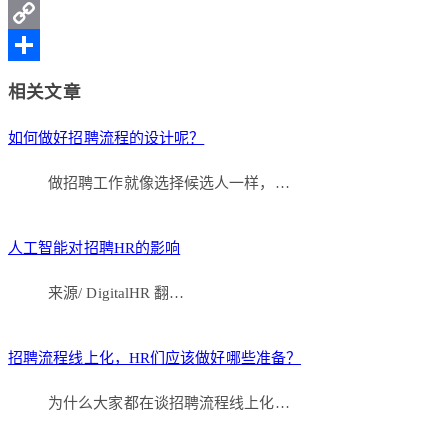
Weibo
LinkedIn
Copy
Link
分
相关文章
享
如何做好招聘流程的设计呢？
做招聘工作就像选择候选人一样，…
人工智能对招聘HR的影响
来源/ DigitalHR 翻…
招聘流程线上化，HR们应该做好哪些准备？
为什么大家都在谈招聘流程线上化…