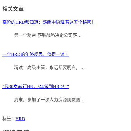
Link
分
相关文章
享
高阶的HRD都知道：薪酬中隐藏着这五个秘密！
第一个秘密 薪酬战略决定公司薪…
一个HRD的年终反思，值得一读！
精读：高级主管，永远都要明白，…
“我30岁转行HR，5年做到HRD！”
周末，参加了一次人力资源朋友圈…
标签：
HRD