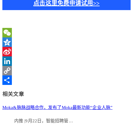
点击这里免费申请试用>>
WeChat
Qzone
Sina
Weibo
LinkedIn
Copy
Link
分
相关文章
享
Moka&脉脉战略合作，发布了Moka最新功能“企业人脉”
内推 |9月22日，智能招聘管…