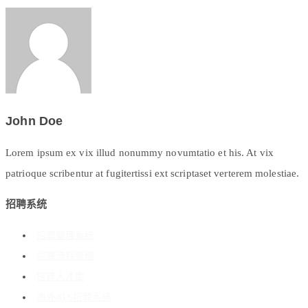
John Doe
Lorem ipsum ex vix illud nonummy novumtatio et his. At vix
patrioque scribentur at fugitertissi ext scriptaset verterem molestiae.
招聘系统
招聘管理系统
招聘流程管理
搭建人才库
海外ATS招聘系统