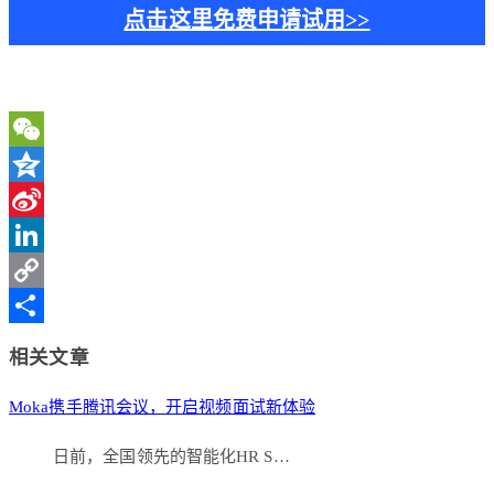
点击这里免费申请试用>>
WeChat
Qzone
Sina
Weibo
LinkedIn
Copy
Link
分
相关文章
享
Moka携手腾讯会议，开启视频面试新体验
日前，全国领先的智能化HR S…