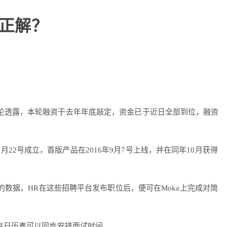
的正解？
始人赵欧伦透露，本轮融资于去年年底敲定，资金已于近日全部到位，融资
15年9月22号成立，首版产品在2016年9月7号上线，并在同年10月获得
的数据，HR在这些招聘平台发布职位后，便可在Moka上完成对简
有日历表可以同步安排面试时间。