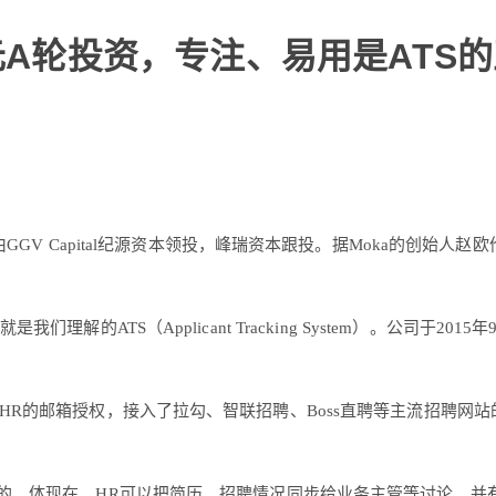
元A轮投资，专注、易用是ATS
由GGV Capital纪源资本领投，峰瑞资本跟投。据Moka的创
解的ATS（Applicant Tracking System）。公司于20
HR的邮箱授权，接入了拉勾、智联招聘、Boss直聘等主流招聘网站
部的。体现在，HR可以把简历、招聘情况同步给业务主管等讨论，并