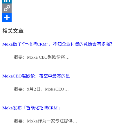
Weibo
LinkedIn
Copy
Link
分
相关文章
享
Moka做了个“招聘CRM”，不知企业付费的意愿会有多强？
概要：Moka CEO赵欧伦将…
MokaCEO赵欧伦：夜空中最亮的星
概要：9月2日，MokaCEO…
Moka发布「智能化招聘CRM」
概要：Moka作为一家专注提供…