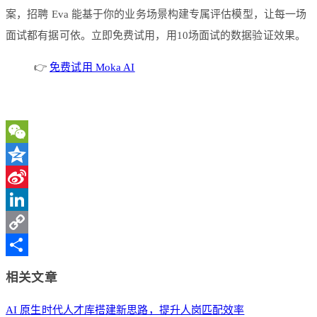
案，招聘 Eva 能基于你的业务场景构建专属评估模型，让每一场
面试都有据可依。立即免费试用，用10场面试的数据验证效果。
👉
免费试用 Moka AI
WeChat
Qzone
Sina
Weibo
LinkedIn
Copy
Link
分
相关文章
享
AI 原生时代人才库搭建新思路，提升人岗匹配效率