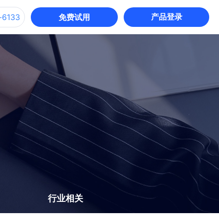
产品登录
-6133
免费试用
招入一体
招聘入职全链路智能协同，数据无
缝流转，定薪建档效率提升
行业相关