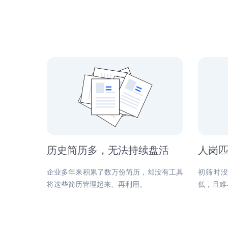
人工智能行业
人才库匹配迅速，保温提醒少流
失，项目制管理更高效
行业解决方案
互联网行业
智能简历筛选，流程自动化，实时
数据，简单易操作
历史简历多，无法持续盘活
人岗
企业多年来积累了数万份简历，却没有工具
初筛时
将这些简历管理起来、再利用。
低，且难