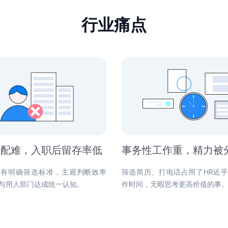
行业痛点
智能制造行业
生物医药行业
多渠道开源简历，内推、猎头、人
招聘流程线上化，校招、内推、猎
才库激活主动抢占人才
头多渠道获取行业人才
零售行业
金融行业
门店招聘，Office 招聘，整合式
支持多业务条线、大批量招聘、数
连锁零售招聘解决方案
据处理高效
匹配难，入职后留存率低
事务性工作重，精力被
没有明确筛选标准，主观判断效率
筛选简历、打电话占用了HR近
与用人部门达成统一认知。
作时间，无暇思考更高价值的事