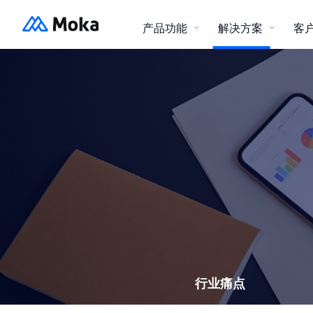
产品功能
解决方案
客
社会招聘
Moka招聘智能化招聘管理系统
Moka Pe
500 强 (中国、世界)
互联网科技
资源中心
招聘流程优化、缩短招聘周期、突
出场景
报告下载
产品资料
游戏
教育
通用解决方案
招聘自动化
设定规则，招聘系统自动、及时、
灵活、智能完成
行业痛点
金融
其他