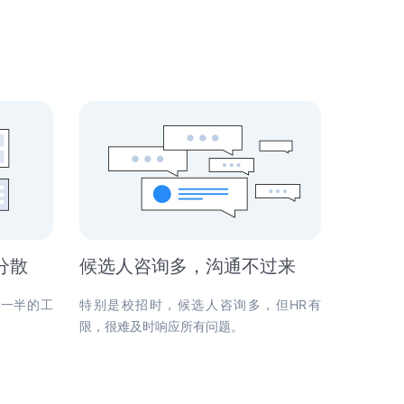
教育行业
听听用过 Moka 的客户怎么说
多渠道抢占人才，集团人才统一调
配，搭建人才梯队
电商行业
流程自驱动，多渠道开源简历抢占
人才，全维数据分析
分散
候选人咨询多，沟通不过来
乎一半的工
特别是校招时，候选人咨询多，但HR有
。
限，很难及时响应所有问题。