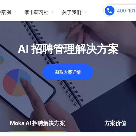
400-101
户案例
摩卡研习社
关于我们
校园招聘
内部推荐
ople智能化人力资源管理系统
关于我们
产品咨询热线
产品咨询热线
连锁零售
电商/跨境电商
干货精选
400-101-6133
400-101-6133
AI 招聘管理解决方案
支持雇主品牌、现场面试管理、系
实现全员招聘、社交化招聘、业务
统性能优异
流程连贯
关于 Moka
客户故事
客户建议及合作
客户建议及合作
voc@mokahr.com
voc@mokahr.com
加入我们
玩转 Moka
获取方案详情
Moka 资讯
媒体报道
智能制造
生物制药/医疗器械
人事管理一体化
招聘&薪酬&绩效&假勤&组织人事
全模块打通，实现 HR 业务一体化
闭环
Moka AI 招聘解决方案
方案价值
官方客服微信 (苏曼)
官方客服微信 (苏曼)