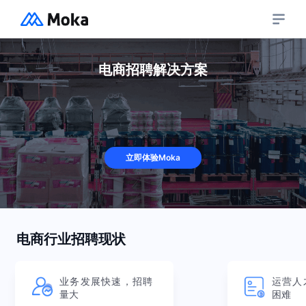
产品
电商招聘解决方案
Moka招聘智能化招聘管理系统
解决方案
招聘流程管理
招入一体
人工智能
企业人才库
客户案例
人事管理一体化
智能制造
招聘数据分析
立即体验Moka
社招
教育
Moka People智能化人力资源管理系统
摩卡研习社
校招
互联网
组织人事
招聘自动化
零售
假勤管理
资源中心
内推
金融
电商行业招聘现状
关于我们
薪酬管理
客户故事
电商
员工自助
客户故事
关于 Moka
业务发展快速，招聘
运营人
绩效管理
热门活动
量大
困难
加入我们