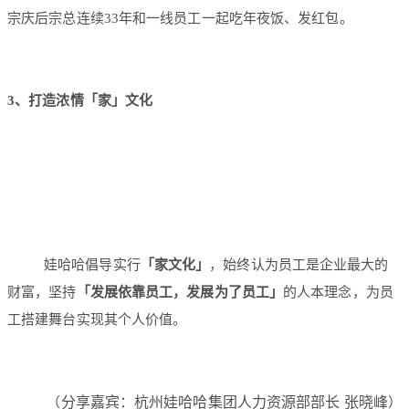
宗庆后宗总连续33年和一线员工一起吃年夜饭、发红包。
3、
打造浓情「家」文化
娃哈哈倡导实行
「家文化」
，始终认为员工是企业最大的
财富，坚持
「发展依靠员工，发展为了员工」
的人本理念，为员
工搭建舞台实现其个人价值。
分享嘉宾：杭州娃哈哈集团人力资源部部长 张晓峰
（
）