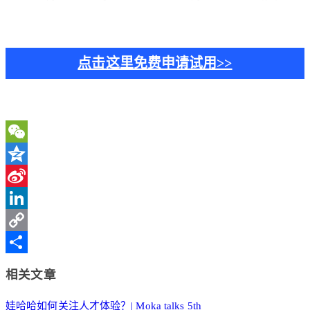
点击这里免费申请试用>>
WeChat
Qzone
Sina
Weibo
LinkedIn
Copy
Link
分
相关文章
享
娃哈哈如何关注人才体验？| Moka talks 5th