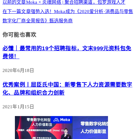
以前的文章
Moka × 炎魂网络 | 聚合招聘渠道，包罗游戏人才
在下一篇文章
强势入选！Moka成为《2020爱分析·消费品与零售
数字化厂商全景报告》甄选服务商
你可能也喜欢
必懂｜最常用的19个招聘指标，文末999元资料包免
费领！
2020年6月18日
优秀案例丨屈臣氏中国：新零售下人力资源需要数字
化、品牌和组织合力创新
2021年1月15日