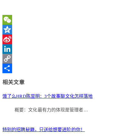
WeChat
Qzone
Sina
Weibo
LinkedIn
Copy
Link
分
相关文章
享
饿了么HRD陈昱明：3个故事聊文化怎样落地
概要：文化最有力的体现是管理者…
特别的招聘秘籍，只送给想要进阶的你！