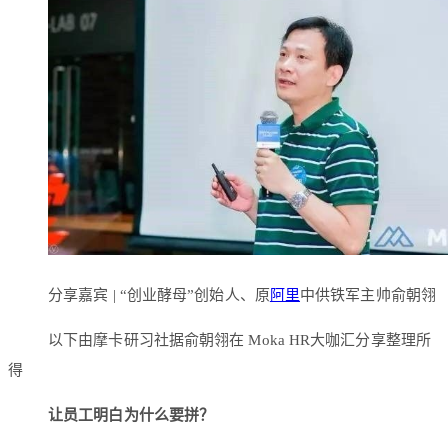
分享嘉宾 | “创业酵母”创始人、原
阿里
中供铁军主帅俞朝翎
以下由摩卡研习社据俞朝翎在 Moka HR大咖汇分享整理所
得
让员工明白为什么要拼？