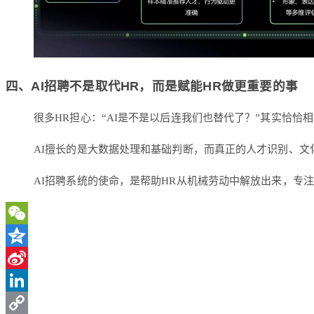
四、AI招聘不是取代HR，而是赋能HR做更重要的事
很多HR担心：“AI是不是以后连我们也替代了？”其实恰恰
AI擅长的是大数据处理和基础判断，而真正的人才识别、文
AI招聘系统的使命，是帮助HR从机械劳动中解放出来，专
WeChat
Qzone
Sina
Weibo
LinkedIn