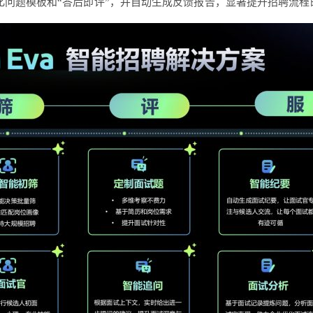
题库、结构化问题模板和“答后即评”，并自动生成反馈报告，显著提升招聘流