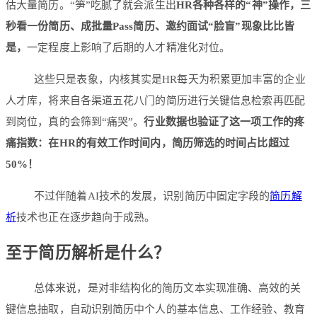
估大量简历。“笋”吃腻了就会派生出
HR各种各样的“神”操作，三
秒看一份简历、成批量Pass简历、邀约面试“脸盲”现象比比皆
是，
一定程度上影响了后期的人才精准化对位。
这些只是表象，内核其实是HR每天为积累更加丰富的企业
人才库，将来自各渠道五花八门的简历进行关键信息检索再匹配
到岗位，真的会筛到“痛哭”。
行业数据也验证了这一项工作的疼
痛指数：在HR的有效工作时间内，简历筛选的时间占比超过
50%！
不过伴随着AI技术的发展，识别简历中固定字段的
简历解
析
技术也正在逐步趋向于成熟。
至于简历解析是什么？
总体来说，是对非结构化的简历文本实现准确、高效的关
键信息抽取，自动识别简历中个人的基本信息、工作经验、教育