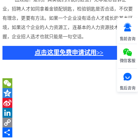
业，招聘人才如同拿着金锁配钥匙，检验钥匙是否合适，不仅要
有理念，更要有方法。如果一个企业没有适合人才成长的基本环
境，如果这个企业的人力资源工，连基本的人力资源技术都没掌
握，企业招人选才也就只能是一句空话。
售前咨询
点击这里免费申请试用>>
微信客服
售后咨询
WeChat
Qzone
Sina
Weibo
LinkedIn
Copy