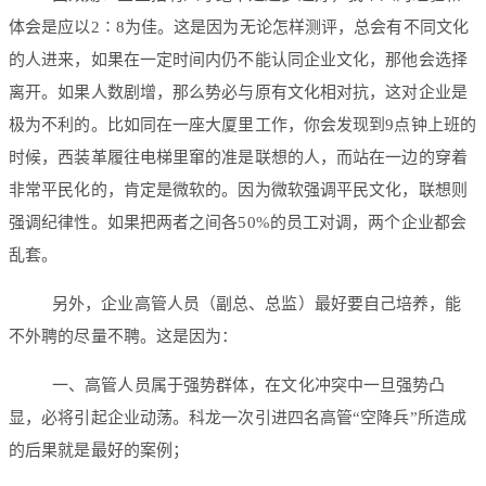
体会是应以2∶8为佳。这是因为无论怎样测评，总会有不同文化
的人进来，如果在一定时间内仍不能认同企业文化，那他会选择
离开。如果人数剧增，那么势必与原有文化相对抗，这对企业是
极为不利的。比如同在一座大厦里工作，你会发现到9点钟上班的
时候，西装革履往电梯里窜的准是联想的人，而站在一边的穿着
非常平民化的，肯定是微软的。因为微软强调平民文化，联想则
强调纪律性。如果把两者之间各50%的员工对调，两个企业都会
乱套。
另外，企业高管人员（副总、总监）最好要自己培养，能
不外聘的尽量不聘。这是因为：
一、高管人员属于强势群体，在文化冲突中一旦强势凸
显，必将引起企业动荡。科龙一次引进四名高管“空降兵”所造成
的后果就是最好的案例；