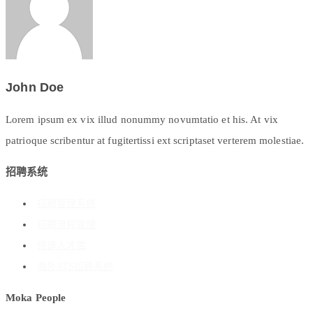
John Doe
Lorem ipsum ex vix illud nonummy novumtatio et his. At vix
patrioque scribentur at fugitertissi ext scriptaset verterem molestiae.
招聘系统
招聘管理系统
招聘流程管理
搭建人才库
海外ATS招聘系统
Moka People