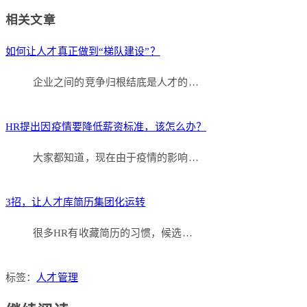
Link
分
相关文章
享
如何让人才真正做到“梯队建设”？
企业之间的竞争归根结底是人才的…
HR提出因疫情要降低薪资标准，该怎么办？
大家都知道，现在由于疫情的影响…
3招，让人才库简历集团化运转
很多HR有收藏简历的习惯，候选…
标签：
人才管理