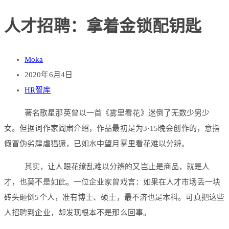
人才招聘：拿着金锁配钥匙
Moka
2020年6月4日
HR智库
著名歌星那英曾以一首《雾里看花》迷倒了无数少男少
女。但据词作家阎肃介绍，作品最初是为3·15晚会创作的，意指
假冒伪劣肆虐猖獗，已如水中望月雾里看花难以分辨。
其实，让人眼花缭乱难以分辨的又岂止是商品，就是人
才，也莫不是如此。一位企业家曾戏言：如果在人才市场丢一块
砖头砸倒5个人，准有博士、硕士，最不济也是本科。可真把这些
人招聘到企业，却发现根本不是那么回事。