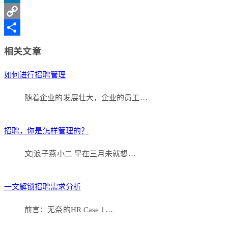
Weibo
LinkedIn
Copy
Link
分
相关文章
享
如何进行招聘管理
随着企业的发展壮大，企业的员工…
招聘，你是怎样管理的？
文|浪子燕小二 早在三月未就想…
一文解锁招聘需求分析
前言：无奈的HR Case 1…