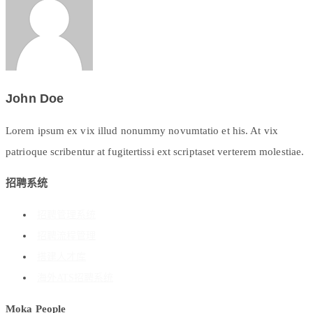
John Doe
Lorem ipsum ex vix illud nonummy novumtatio et his. At vix
patrioque scribentur at fugitertissi ext scriptaset verterem molestiae.
招聘系统
招聘管理系统
招聘流程管理
搭建人才库
海外ATS招聘系统
Moka People